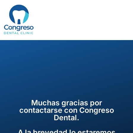
Saltar
al
contenido
Muchas gracias por
contactarse con Congreso
Dental.
A la brevedad lo estaremos