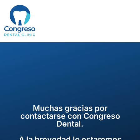
Saltar
al
contenido
Muchas gracias por
contactarse con Congreso
Dental.
A la brevedad lo estaremos