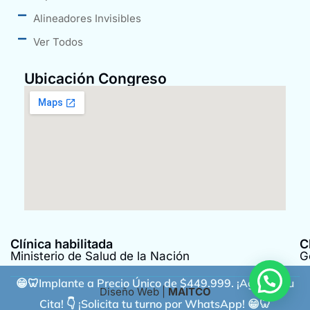
Alineadores Invisibles
Ver Todos
Ubicación Congreso
Clínica habilitada
C
Ministerio de Salud de la Nación
G
😁​🦷​​Implante a Precio Único de $449.999. ¡Agenda tu
Diseño Web |
MAITCO
Cita! 👇 ¡Solicita tu turno por WhatsApp! 😁​🦷​​